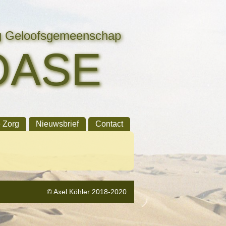
ng Geloofsgemeenschap
OASE
e Zorg
Nieuwsbrief
Contact
© Axel Köhler 2018-2020