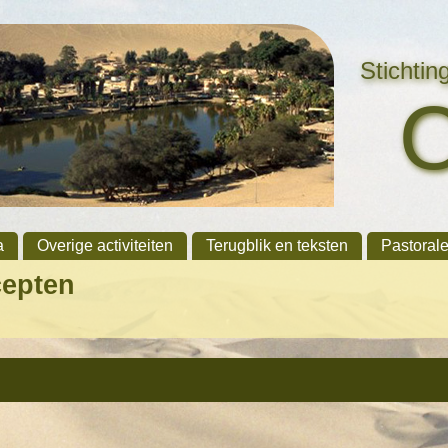
Stichti
a
Overige activiteiten
Terugblik en teksten
Pastoral
cepten