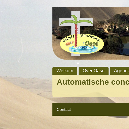
Welkom
Over Oase
Agend
Automatische con
Contact