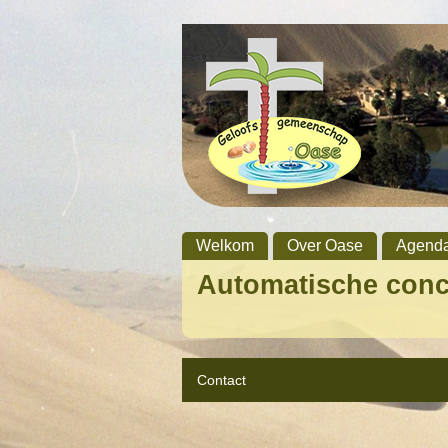
Welkom
Over Oase
Agend
Automatische con
Contact