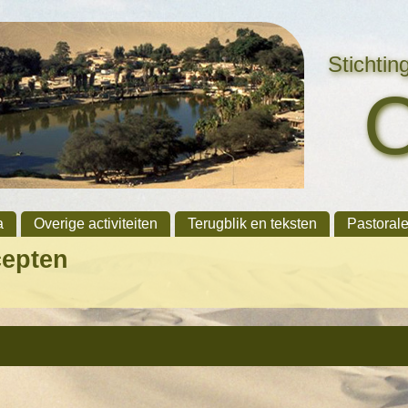
Stichti
a
Overige activiteiten
Terugblik en teksten
Pastoral
cepten