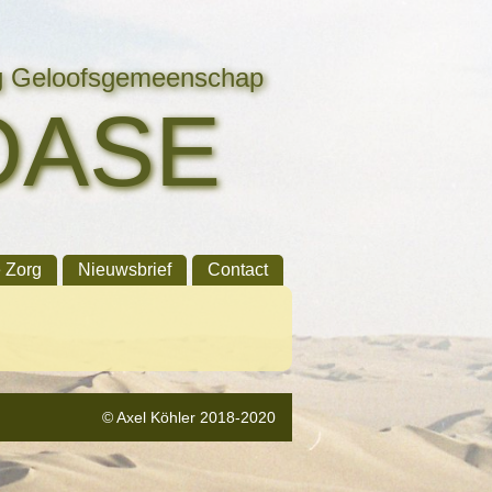
ng Geloofsgemeenschap
OASE
e Zorg
Nieuwsbrief
Contact
© Axel Köhler 2018-2020