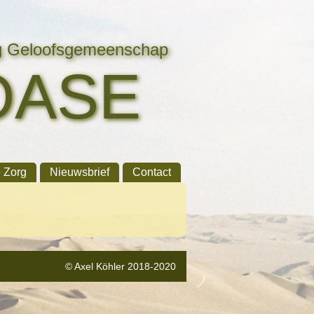
ng Geloofsgemeenschap
OASE
e Zorg
Nieuwsbrief
Contact
© Axel Köhler 2018-2020