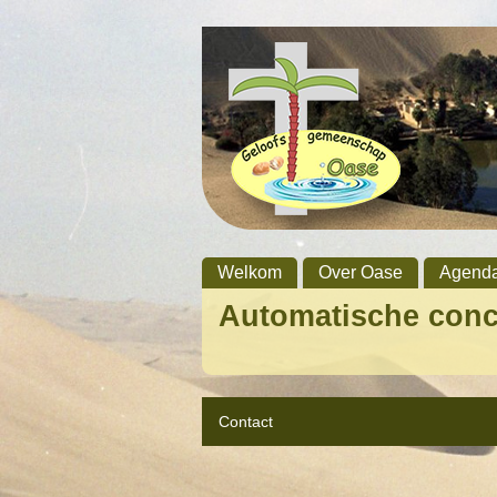
Welkom
Over Oase
Agend
Automatische con
Contact