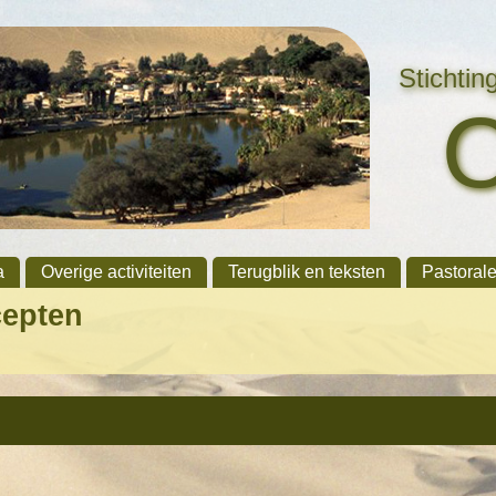
Stichti
a
Overige activiteiten
Terugblik en teksten
Pastoral
cepten