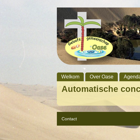
Welkom
Over Oase
Agend
Automatische con
Contact