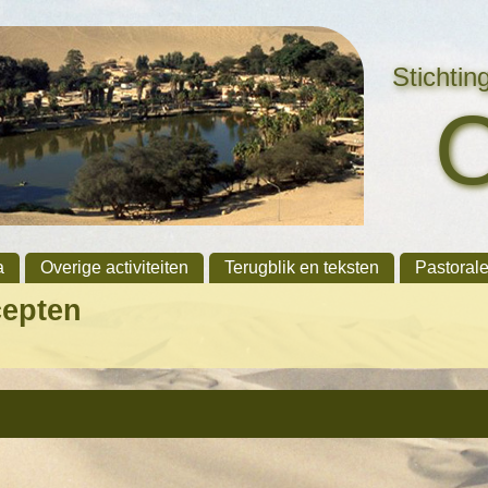
Stichti
a
Overige activiteiten
Terugblik en teksten
Pastoral
cepten