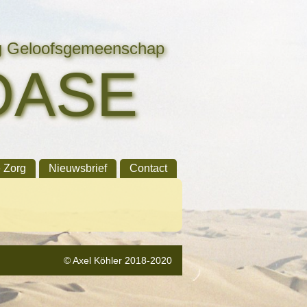
ng Geloofsgemeenschap
OASE
e Zorg
Nieuwsbrief
Contact
© Axel Köhler 2018-2020