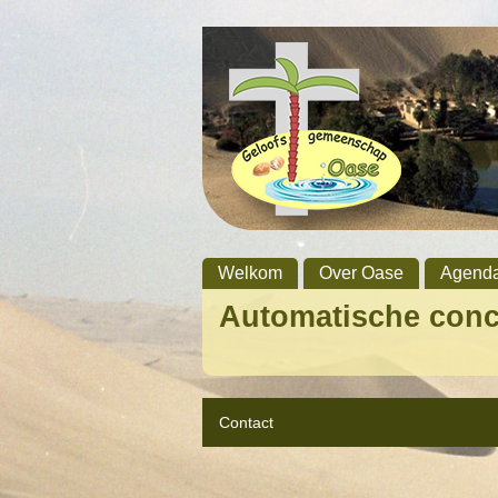
Welkom
Over Oase
Agend
Automatische con
Contact