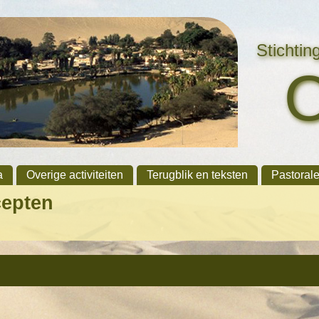
Stichti
a
Overige activiteiten
Terugblik en teksten
Pastoral
cepten