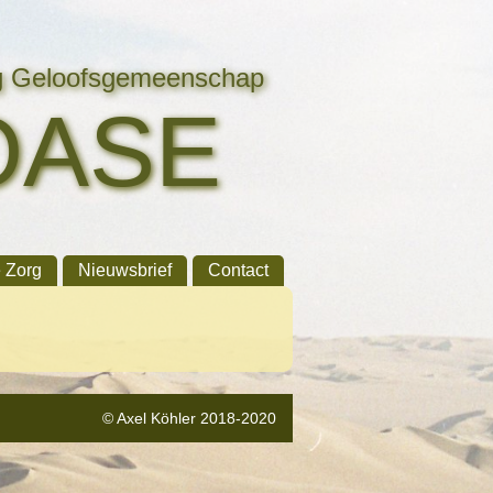
ng Geloofsgemeenschap
OASE
e Zorg
Nieuwsbrief
Contact
© Axel Köhler 2018-2020