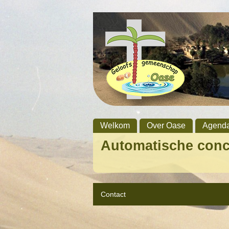
Welkom
Over Oase
Agend
Automatische con
Contact