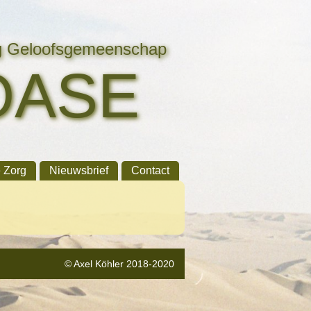
ng Geloofsgemeenschap
OASE
e Zorg
Nieuwsbrief
Contact
© Axel Köhler 2018-2020