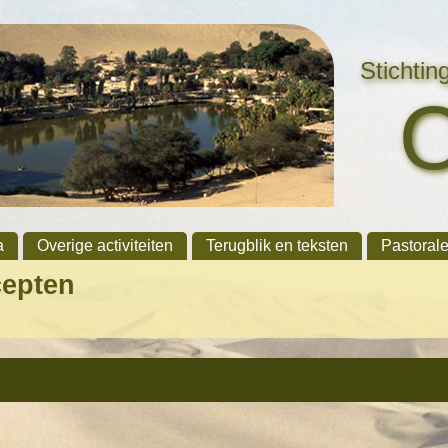
Stichti
a
Overige activiteiten
Terugblik en teksten
Pastoral
cepten