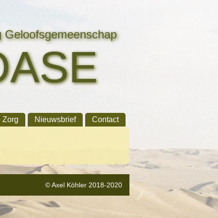
ng Geloofsgemeenschap
OASE
e Zorg
Nieuwsbrief
Contact
© Axel Köhler 2018-2020