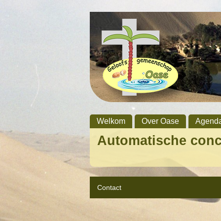
Welkom
Over Oase
Agend
Automatische con
Contact