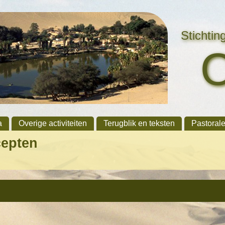
Stichti
a
Overige activiteiten
Terugblik en teksten
Pastoral
cepten