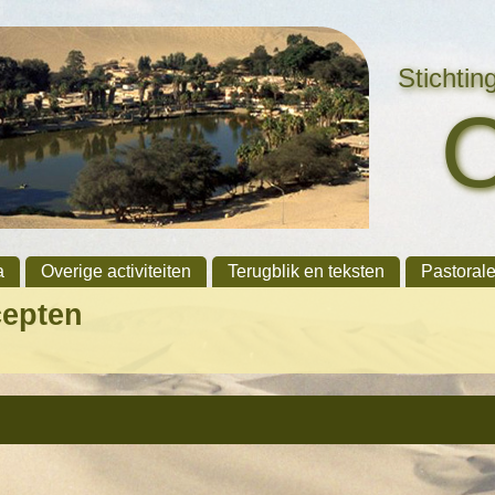
Stichti
a
Overige activiteiten
Terugblik en teksten
Pastoral
cepten