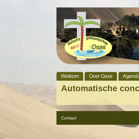
Welkom
Over Oase
Agend
Automatische con
Contact