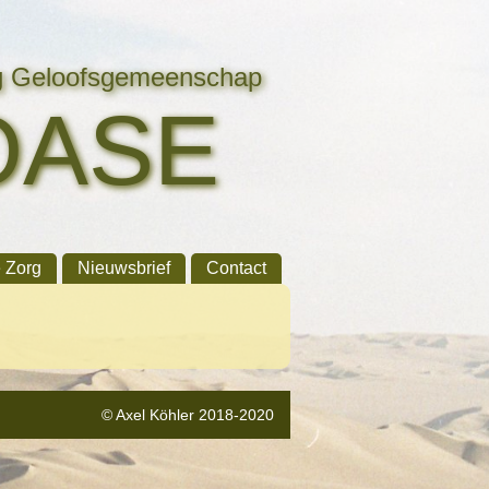
ng Geloofsgemeenschap
OASE
e Zorg
Nieuwsbrief
Contact
© Axel Köhler 2018-2020