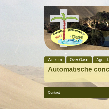
Welkom
Over Oase
Agend
Automatische con
Contact