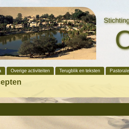
Stichti
a
Overige activiteiten
Terugblik en teksten
Pastoral
cepten