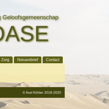
ng Geloofsgemeenschap
OASE
e Zorg
Nieuwsbrief
Contact
© Axel Köhler 2018-2020