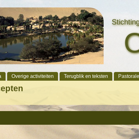
Stichti
a
Overige activiteiten
Terugblik en teksten
Pastoral
cepten