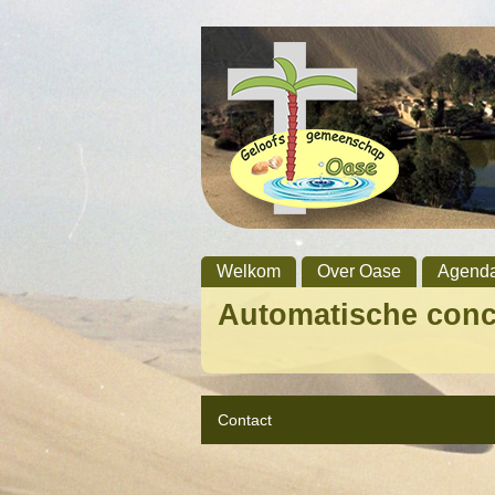
Welkom
Over Oase
Agend
Automatische con
Contact