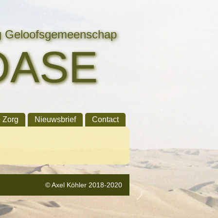
ng Geloofsgemeenschap
OASE
e Zorg
Nieuwsbrief
Contact
© Axel Köhler 2018-2020