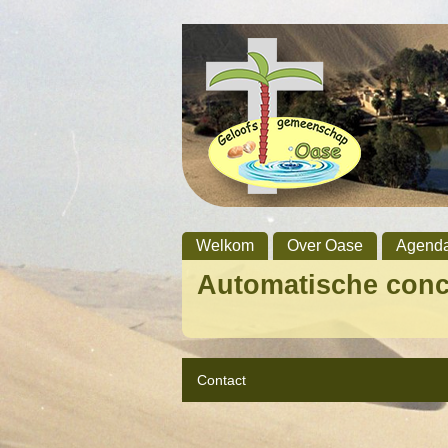
Welkom
Over Oase
Agend
Automatische con
Contact