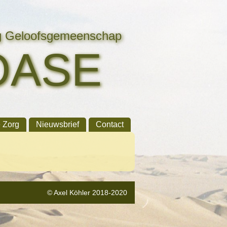
ng Geloofsgemeenschap
OASE
e Zorg
Nieuwsbrief
Contact
© Axel Köhler 2018-2020