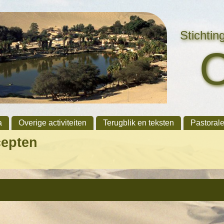
Stichti
a
Overige activiteiten
Terugblik en teksten
Pastoral
cepten