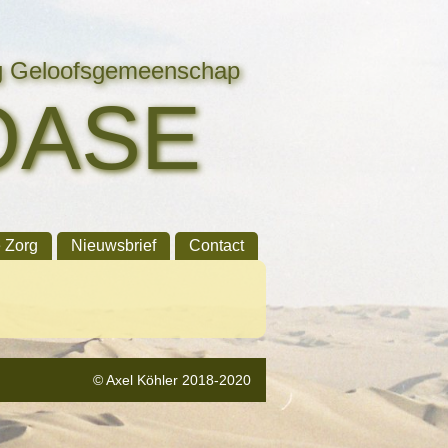
ng Geloofsgemeenschap
OASE
e Zorg
Nieuwsbrief
Contact
© Axel Köhler 2018-2020