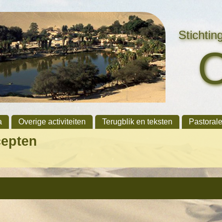
Stichti
a
Overige activiteiten
Terugblik en teksten
Pastoral
cepten