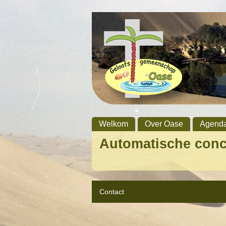
Welkom
Over Oase
Agend
Automatische con
Contact