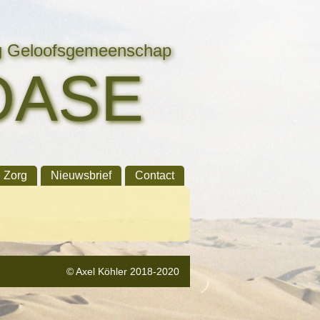
ng Geloofsgemeenschap
OASE
e Zorg
Nieuwsbrief
Contact
© Axel Köhler 2018-2020