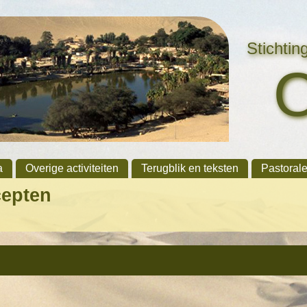
Stichti
a
Overige activiteiten
Terugblik en teksten
Pastoral
cepten