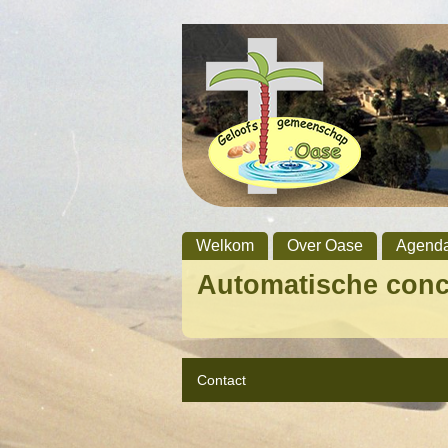
Welkom
Over Oase
Agend
Automatische con
Contact