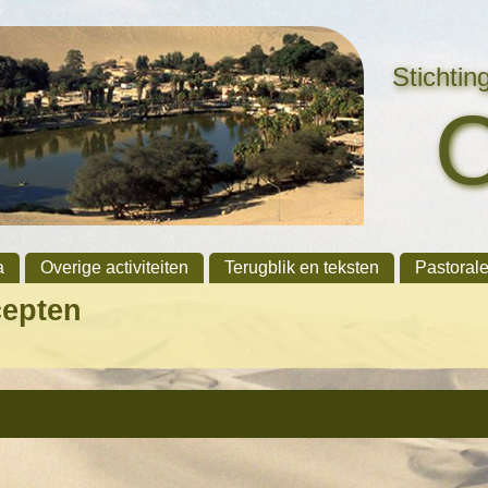
Stichti
a
Overige activiteiten
Terugblik en teksten
Pastoral
cepten