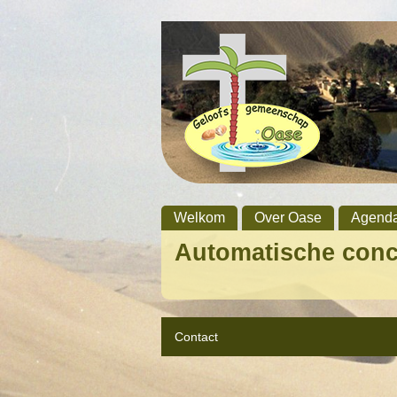
Welkom
Over Oase
Agend
Automatische con
Contact