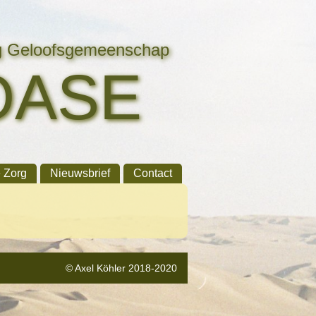
ng Geloofsgemeenschap
OASE
e Zorg
Nieuwsbrief
Contact
© Axel Köhler 2018-2020