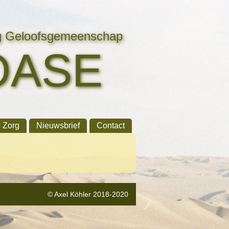
ng Geloofsgemeenschap
OASE
e Zorg
Nieuwsbrief
Contact
© Axel Köhler 2018-2020