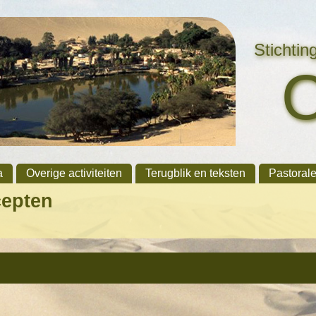
Stichti
a
Overige activiteiten
Terugblik en teksten
Pastoral
cepten