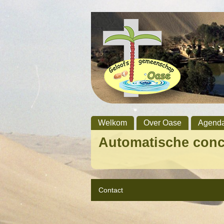
Welkom
Over Oase
Agend
Automatische con
Contact