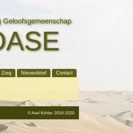
ng Geloofsgemeenschap
OASE
e Zorg
Nieuwsbrief
Contact
© Axel Köhler 2018-2020