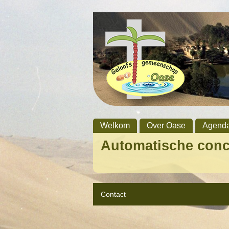
Welkom
Over Oase
Agend
Automatische con
Contact