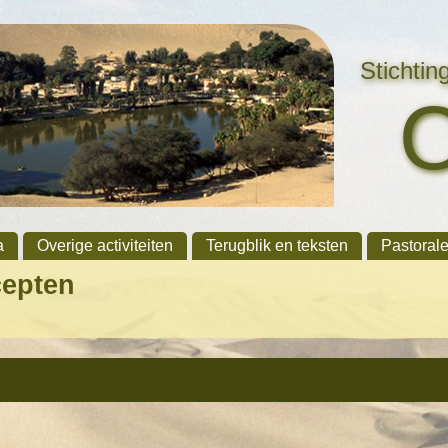
Stichti
a
Overige activiteiten
Terugblik en teksten
Pastoral
cepten