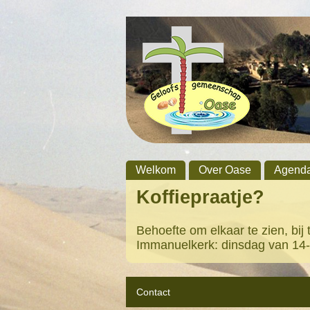
Welkom
Over Oase
Agend
Koffiepraatje?
Behoefte om elkaar te zien, bij
Immanuelkerk: dinsdag van 14-
Contact