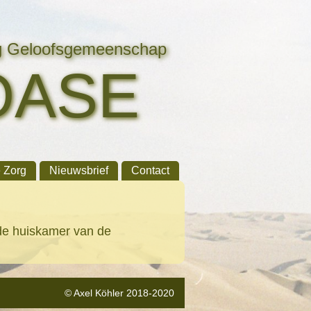
ng Geloofsgemeenschap
OASE
e Zorg
Nieuwsbrief
Contact
n de huiskamer van de
© Axel Köhler 2018-2020